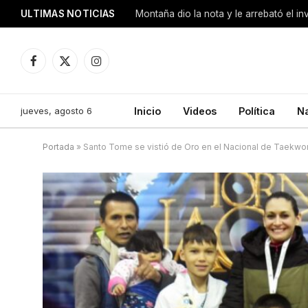
ULTIMAS NOTICIAS
Montaña dio la nota y le arrebató el i
Facebook
X
Instagram
(Twitter)
jueves, agosto 6
Inicio
Videos
Política
N
Portada
»
Santo Tome se vistió de Oro en el Nacional de Taekwo