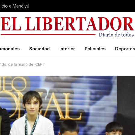
nvicto a Mandiyú
acionales
Sociedad
Interior
Policiales
Deportes
ndo, de la mano del CEPT