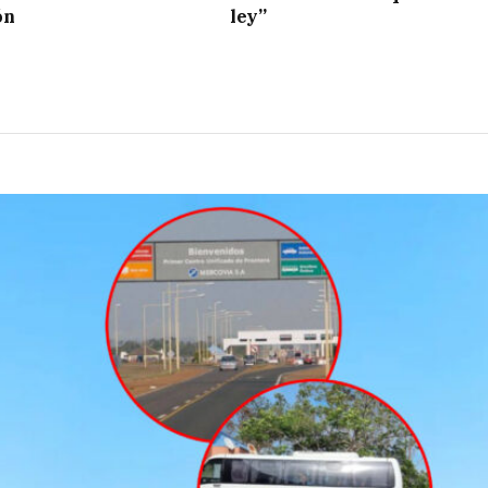
ón
ley”