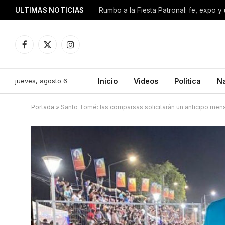
ULTIMAS NOTICIAS
Facebook
X
Instagram
(Twitter)
jueves, agosto 6
Inicio
Videos
Política
N
Portada
»
Santo Tomé: las comparsas solicitarán un anticipo mens