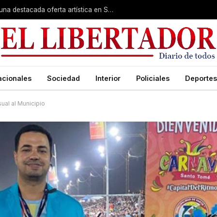
Rumbo a la Fiesta Patronal: fe, expo y una destacada oferta artística en San Roque
acionales
Sociedad
Interior
Policiales
Deportes
ual al Municipio