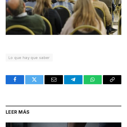
Lo que hay que saber
Facebook
Twitter
Email
Telegram
WhatsApp
Copy
Link
LEER MÁS