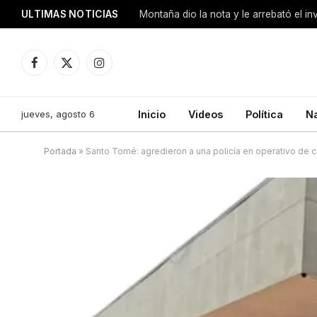
ULTIMAS NOTICIAS
Montaña dio la nota y le arrebató el i
Facebook
X
Instagram
(Twitter)
jueves, agosto 6
Inicio
Videos
Política
N
Portada
»
Santo Tomé: agredieron a una policía en operativo de c