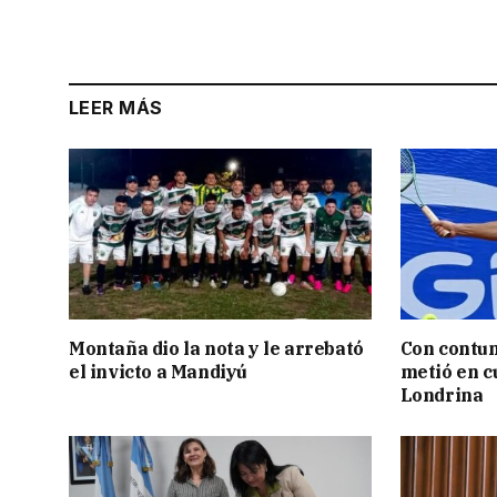
LEER MÁS
Montaña dio la nota y le arrebató
Con contun
el invicto a Mandiyú
metió en c
Londrina