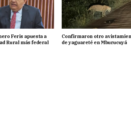
ero Feris apuesta a
Confirmaron otro avistamie
ad Rural más federal
de yaguareté en Mburucuyá