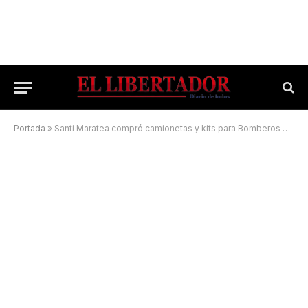
Portada
»
Santi Maratea compró camionetas y kits para Bomberos correntinos