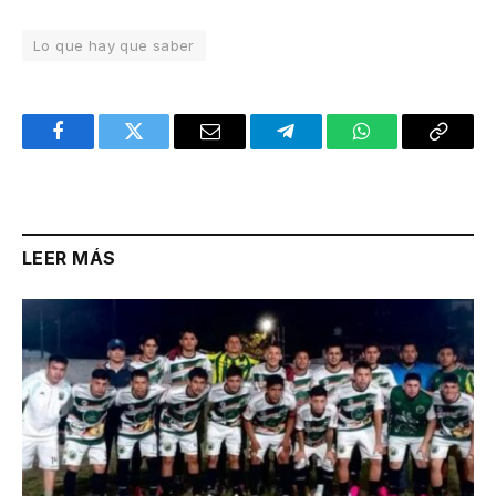
Lo que hay que saber
Facebook
Twitter
Email
Telegram
WhatsApp
Copy
Link
LEER MÁS