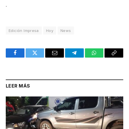
.
Edición Impresa
Hoy
News
Facebook
Twitter
Email
Telegram
WhatsApp
Copy
Link
LEER MÁS