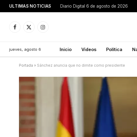
ULTIMAS NOTICIAS
Diario Digital 6 de agosto de 2026
Facebook
X
Instagram
(Twitter)
jueves, agosto 6
Inicio
Videos
Política
N
Portada
»
Sánchez anuncia que no dimite como presidente