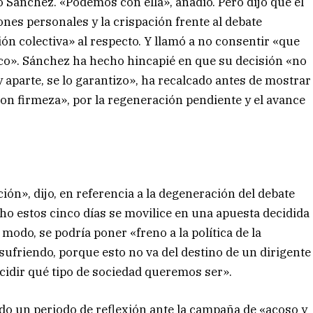
o Sánchez. «Podemos con ella», añadió. Pero dijo que el
nes personales y la crispación frente al debate
ión colectiva» al respecto. Y llamó a no consentir «que
tico». Sánchez ha hecho hincapié en que su decisión «no
aparte, se lo garantizo», ha recalcado antes de mostrar
on firmeza», por la regeneración pendiente y el avance
ión», dijo, en referencia a la degeneración del debate
cho estos cinco días se movilice en una apuesta decidida
modo, se podría poner «freno a la política de la
friendo, porque esto no va del destino de un dirigente
decidir qué tipo de sociedad queremos ser».
sado un periodo de reflexión ante la campaña de «acoso y