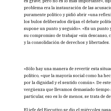
es grave, pero no es lo más importante», dij
problema era la instauración de las acusacio
puramente político y pidió abrir «una reflex
los bulos deliberados dirijan el debate polí
supone un punto y seguido». «Es un punto y 
su compromiso de trabajar «sin descanso, c
y la consolidación de derechos y libertades.
«Sólo hay una manera de revertir esta situac
político, «que la mayoría social como ha he
por la dignidad y el sentido común». De este 
vergüenza que llevamos demasiado tiempo su
particular, eso es lo de menos, se trata de 
El jefe del Ejecutivo se dio el miércoles pa