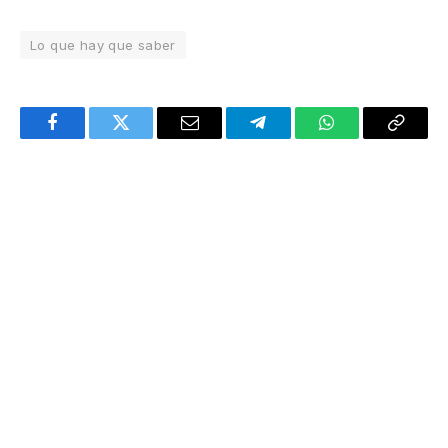
Lo que hay que saber
Facebook
Twitter
Email
Telegram
WhatsApp
Copy
Link