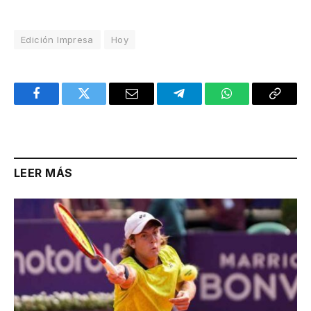
Edición Impresa
Hoy
Facebook
Twitter
Email
Telegram
WhatsApp
Copy
Link
LEER MÁS