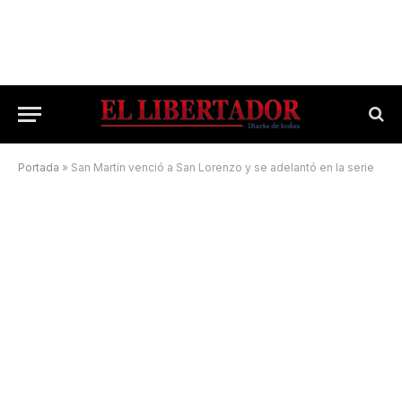
Portada
»
San Martín venció a San Lorenzo y se adelantó en la serie