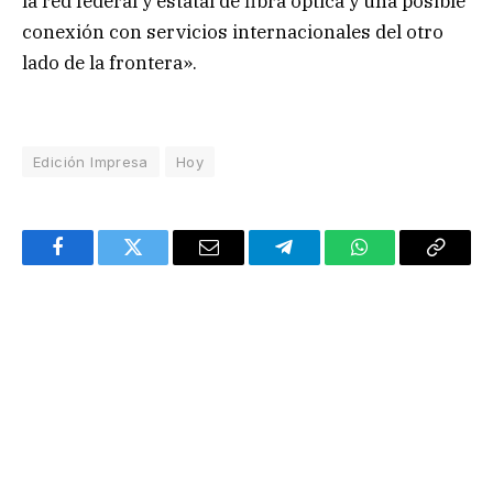
la red federal y estatal de fibra óptica y una posible
conexión con servicios internacionales del otro
lado de la frontera».
Edición Impresa
Hoy
Facebook
Twitter
Email
Telegram
WhatsApp
Copy
Link