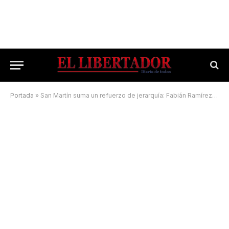
Portada
»
San Martín suma un refuerzo de jerarquía: Fabián Ramírez Barrios