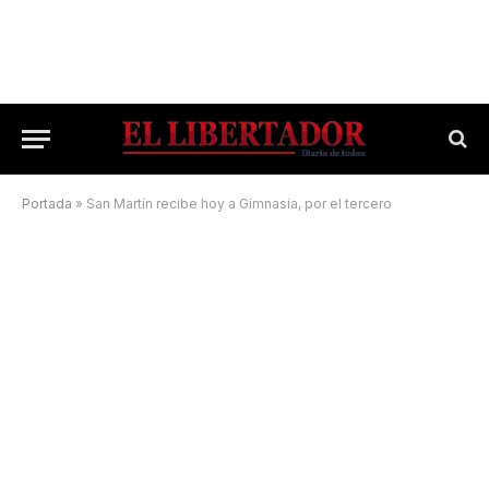
Portada
»
San Martín recibe hoy a Gimnasia, por el tercero