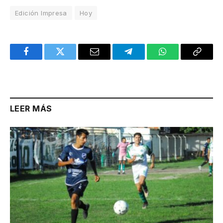
Edición Impresa
Hoy
Facebook
Twitter
Email
Telegram
WhatsApp
Copy
Link
LEER MÁS