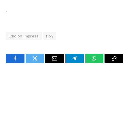
.
Edición Impresa
Hoy
Facebook
Twitter
Email
Telegram
WhatsApp
Copy
Link