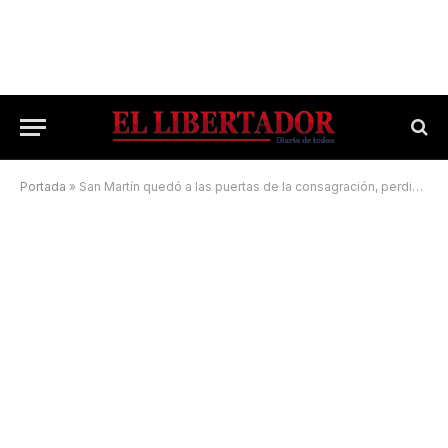
Portada
»
San Martín quedó a las puertas de la consagración, perdió ante Baurú