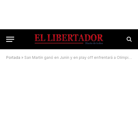
Portada
»
San Martín ganó en Junín y en play off enfrentará a Olímpico de La Banda