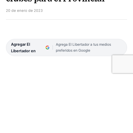
20 de enero de 2023
Agregar El
Agrega El Libertador a tus medios
preferidos en Google
Libertador en
El torneo correntino ya tiene confirmado a los 39
clubes que participarán del Provincial de Primera
División que organiza la Federación Correntina de