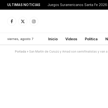
ULTIMAS NOTICIAS
Juegos Suramericanos Santa Fe 2026: 
Facebook
X
Instagram
(Twitter)
viernes, agosto 7
Inicio
Videos
Política
N
Portada
»
San Martín de Curuzú y Amad son semifinalistas y van a 