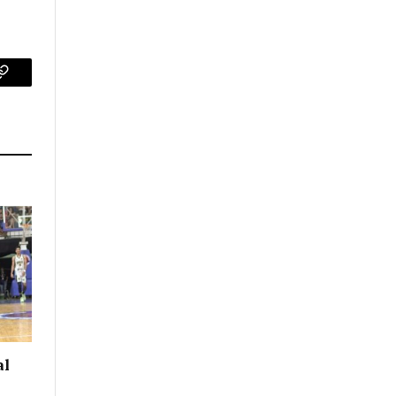
p
Copy
Link
al