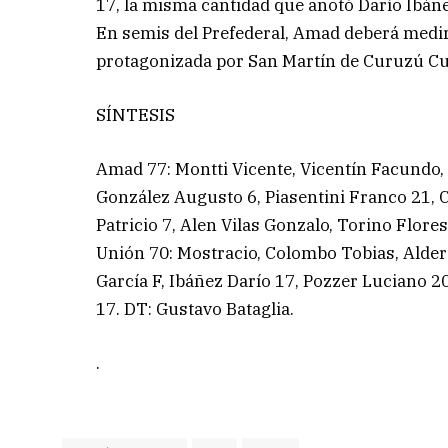
17, la misma cantidad que anotó Darío Ibáñe
En semis del Prefederal, Amad deberá medir
protagonizada por San Martín de Curuzú Cuat
SÍNTESIS
Amad 77: Montti Vicente, Vicentín Facundo,
González Augusto 6, Piasentini Franco 21, 
Patricio 7, Alen Vilas Gonzalo, Torino Flor
Unión 70: Mostracio, Colombo Tobias, Alder
García F, Ibáñez Darío 17, Pozzer Luciano 2
17. DT: Gustavo Bataglia.
.