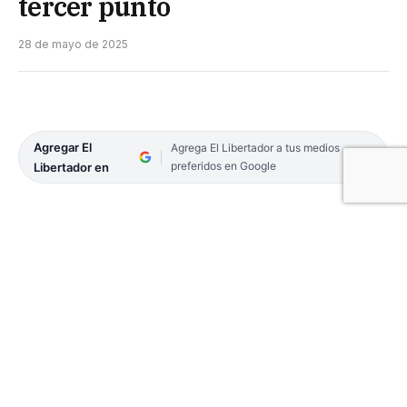
tercer punto
28 de mayo de 2025
Agregar El
Agrega El Libertador a tus medios
preferidos en Google
Libertador en
Turno para el tercer juego de la Reclasificación
entre San Martín y Regatas Corrientes, en una
llave que por ahora marcha 1-1. La cita es este