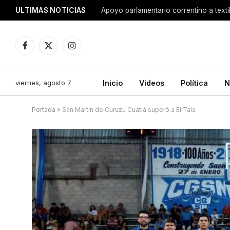
ULTIMAS NOTICIAS
Apoyo parlamentario correntino a texti
Facebook
X
Instagram
(Twitter)
viernes, agosto 7
Inicio
Videos
Política
N
Portada
»
San Martín de Curuzú Cuatiá superó a El Tala