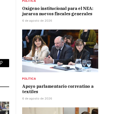
POLÍTICA
Oxígeno institucional para el NEA:
juraron nuevos fiscales generales
6 de agosto de 2026
p
Copy
Link
POLÍTICA
Apoyo parlamentario correntino a
textiles
6 de agosto de 2026