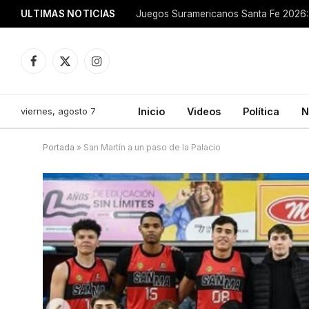
ULTIMAS NOTICIAS
Juegos Suramericanos Santa Fe 2026: 
Facebook
X
Instagram
(Twitter)
viernes, agosto 7
Inicio
Videos
Política
N
Portada
»
San Martín a un paso de la Palacio