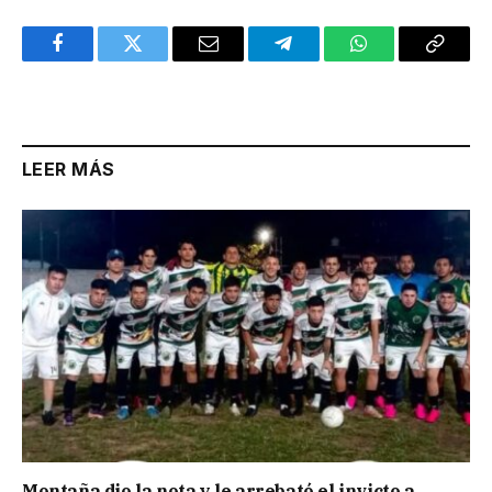
Facebook
Twitter
Email
Telegram
WhatsApp
Copy
Link
LEER MÁS
Montaña dio la nota y le arrebató el invicto a