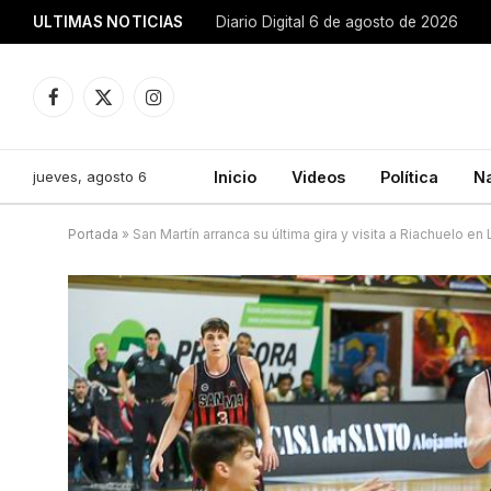
ULTIMAS NOTICIAS
Diario Digital 6 de agosto de 2026
Facebook
X
Instagram
(Twitter)
jueves, agosto 6
Inicio
Videos
Política
N
Portada
»
San Martín arranca su última gira y visita a Riachuelo en 