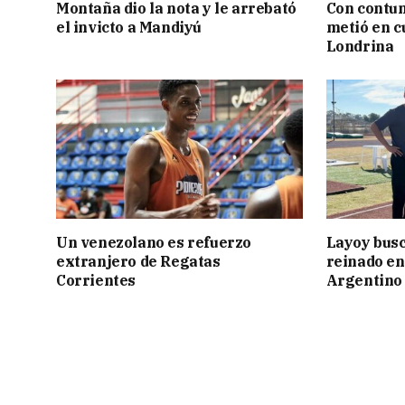
Montaña dio la nota y le arrebató
Con contun
el invicto a Mandiyú
metió en c
Londrina
Un venezolano es refuerzo
Layoy busc
extranjero de Regatas
reinado e
Corrientes
Argentino 