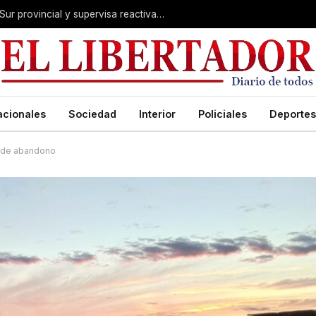
Valdés acelera el blindaje hídrico en el Sur provincial y supervisa reactivación de ruta
acionales
Sociedad
Interior
Policiales
Deportes
as de abandono