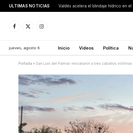
ULTIMAS NOTICIAS
Facebook
X
Instagram
(Twitter)
jueves, agosto 6
Inicio
Videos
Política
N
Portada
»
San Luis del Palmar: rescataron a tres caballos víctim