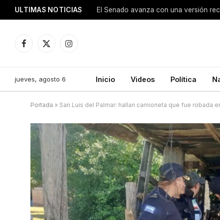
ULTIMAS NOTICIAS
Facebook
X
Instagram
(Twitter)
jueves, agosto 6
Inicio
Videos
Política
N
Portada
»
San Luis del Palmar: hallan camioneta que fue robada e