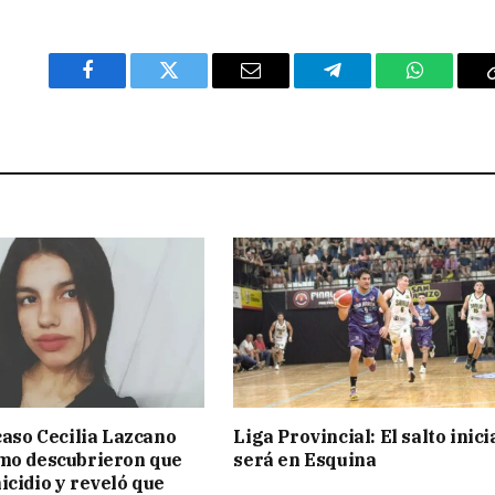
Facebook
Twitter
Email
Telegram
WhatsAp
 caso Cecilia Lazcano
Liga Provincial: El salto inici
mo descubrieron que
será en Esquina
icidio y reveló que