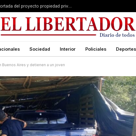
El Senado avanza con una versión recortada del proyecto propiedad privada: desalojo exprés, plazos y menos capítulos
acionales
Sociedad
Interior
Policiales
Deportes
n Buenos Aires y detienen a un joven