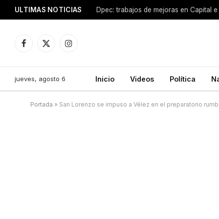
ULTIMAS NOTICIAS
Dpec: trabajos de mejoras en Capital e 
Facebook
X
Instagram
(Twitter)
jueves, agosto 6
Inicio
Videos
Política
N
Portada
»
San Lorenzo se impuso a Vélez en el preparatorio rumb