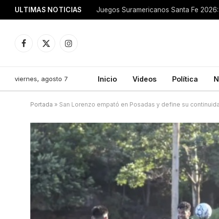
ULTIMAS NOTICIAS
Juegos Suramericanos Santa Fe 2026: 
Facebook
X
Instagram
(Twitter)
viernes, agosto 7
Inicio
Videos
Política
N
Portada
»
San Lorenzo empató en Posadas y define su continuida