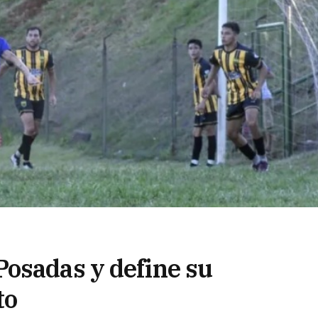
osadas y define su
to