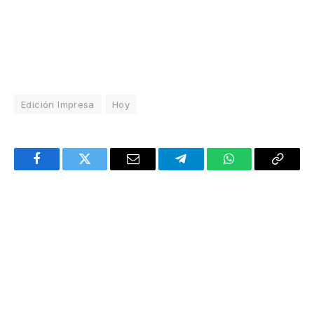
Edición Impresa
Hoy
Facebook
Twitter
Email
Telegram
WhatsApp
Copy
Link