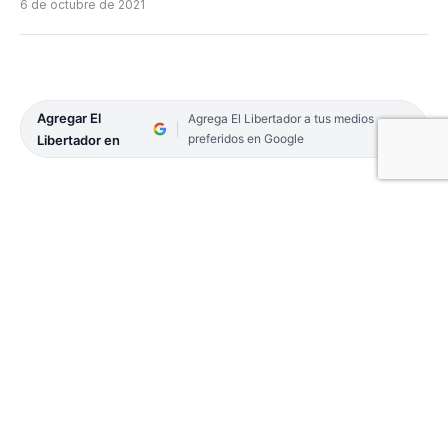
6 de octubre de 2021
Agregar El
Agrega El Libertador a tus medios
preferidos en Google
Libertador en
La Administración Federal de Ingresos Públicos
(Afip) incorporó una nueva línea de denuncias
anónimas por casos de trabajo ilegal y trata de
personas que se encuentra activa las 24 horas