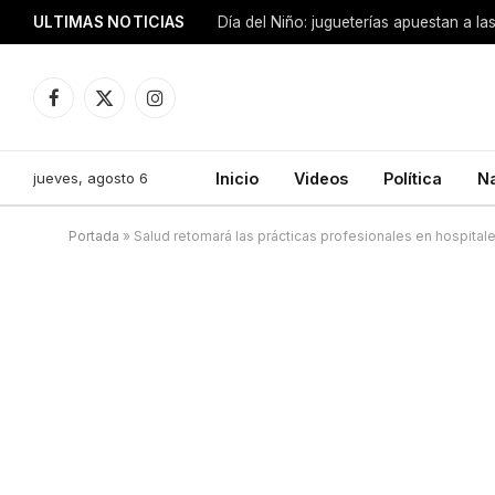
ULTIMAS NOTICIAS
Día del Niño: jugueterías apuestan a la
Facebook
X
Instagram
(Twitter)
jueves, agosto 6
Inicio
Videos
Política
N
Portada
»
Salud retomará las prácticas profesionales en hospital