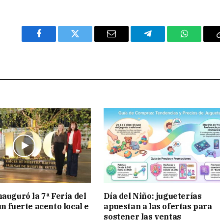
Facebook
Twitter
Email
Telegram
WhatsAp
nauguró la 7ª Feria del
Día del Niño: jugueterías
n fuerte acento local e
apuestan a las ofertas para
sostener las ventas