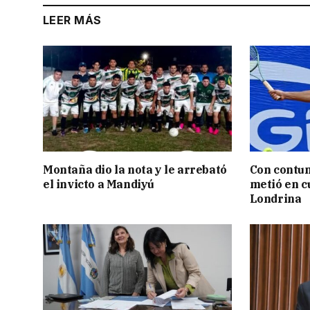
LEER MÁS
Montaña dio la nota y le arrebató
Con contun
el invicto a Mandiyú
metió en c
Londrina