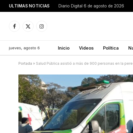
ULTIMAS NOTICIAS
Diario Digital 6 de agosto de 2026
Facebook
X
Instagram
(Twitter)
jueves, agosto 6
Inicio
Videos
Política
N
Portada
»
Salud Pública asistió a más de 900 personas en la peregr