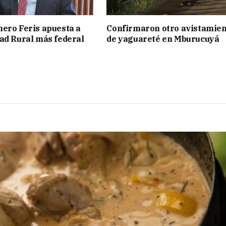
ero Feris apuesta a
Confirmaron otro avistamie
ad Rural más federal
de yaguareté en Mburucuyá