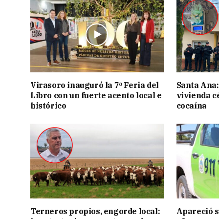
Virasoro inauguró la 7ª Feria del
Santa Ana:
Libro con un fuerte acento local e
vivienda c
histórico
cocaína
Terneros propios, engorde local:
Apareció s