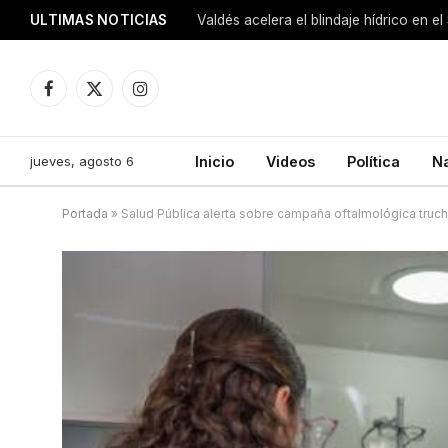
ULTIMAS NOTICIAS
Facebook
X
Instagram
(Twitter)
jueves, agosto 6
Inicio
Videos
Política
N
Portada
»
Salud Pública alerta sobre campaña oftalmológica truc