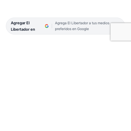
Agregar El
Agrega El Libertador a tus medios
preferidos en Google
Libertador en
Faltan pocos días para Navidad y esta es una de las
fechas especiales para el comercio, porque es
clave para generar crecimiento en las ventas. Este
año no es la excepción y se espera un importante
repunte en las ventas.
El secretario de una de las asociaciones