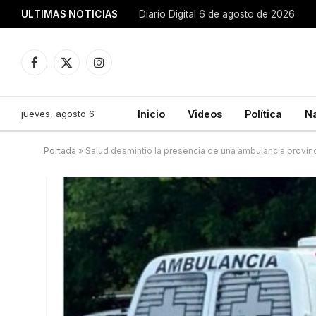
ULTIMAS NOTICIAS
Diario Digital 6 de agosto de 2026
Facebook
X
Instagram
(Twitter)
jueves, agosto 6
Inicio
Videos
Política
N
Portada
»
Salud desmintió la presencia de una ambulancia provinci