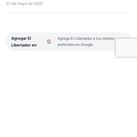
22 de mayo de 2025
Agregar El
Agrega El Libertador a tus medios
preferidos en Google
Libertador en
La reconocida abogada y Asesora General Tutelar
del Ministerio Público Tutelar de la Ciudad de
Buenos Aires, Carolina Stanley, participará de una
jornada de intercambio junto a autoridades