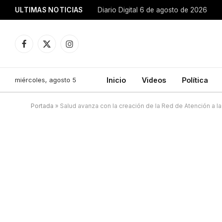
ULTIMAS NOTICIAS
Diario Digital 6 de agosto de 2026
Facebook
X
Instagram
(Twitter)
miércoles, agosto 5
Inicio
Videos
Política
Portada
»
Salud avanza con la creación de la Red de Atención a l