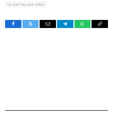
Lo que hay que saber
Facebook
Twitter
Email
Telegram
WhatsApp
Copy
Link