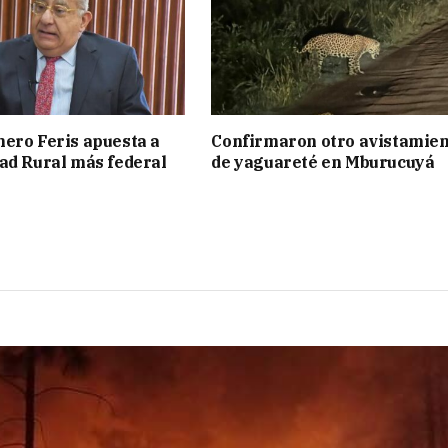
ero Feris apuesta a
Confirmaron otro avistamie
ad Rural más federal
de yaguareté en Mburucuyá