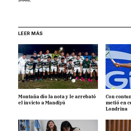
LEER MÁS
Montaña dio la nota y le arrebató
Con contun
el invicto a Mandiyú
metió en c
Londrina