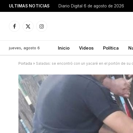
ULTIMAS NOTICIAS
Diario Digital 6 de agosto de 2026
Facebook
X
Instagram
(Twitter)
jueves, agosto 6
Inicio
Videos
Política
N
Portada
»
Saladas: se encontró con un yacaré en el portón de su 