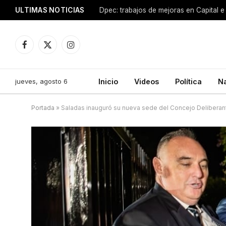
ULTIMAS NOTICIAS
Dpec: trabajos de mejoras en Capital e 
Facebook
X
Instagram
(Twitter)
jueves, agosto 6
Inicio
Videos
Política
N
Portada
»
Saladas inauguró su nueva sede del Concejo Deliberan