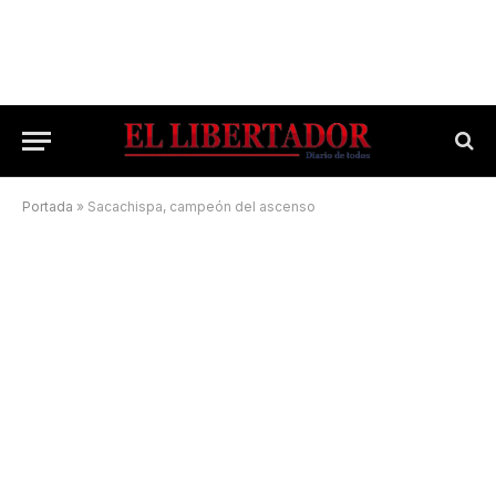
Portada
»
Sacachispa, campeón del ascenso