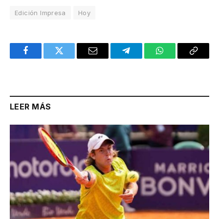
Edición Impresa
Hoy
Facebook
Twitter
Email
Telegram
WhatsApp
Copy
Link
LEER MÁS