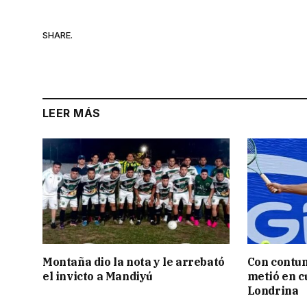
SHARE.
LEER MÁS
Montaña dio la nota y le arrebató
Con contun
el invicto a Mandiyú
metió en c
Londrina