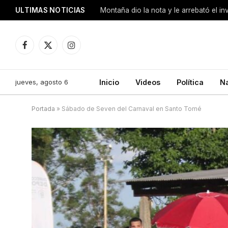
ULTIMAS NOTICIAS
Montaña dio la nota y le arrebató el i
Facebook
X
Instagram
(Twitter)
jueves, agosto 6
Inicio
Videos
Política
N
Portada
»
Sábado de Seven del Carnaval en Santo Tomé