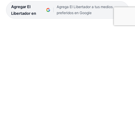
Agregar El
Agrega El Libertador a tus medios
preferidos en Google
Libertador en
Héctor Daniel Ortiz, el joven oriundo de la
localidad correntina de Tabay cuya historia ha
conmovido a la provincia y al país, se encuentra en
Buenos Aires para dar el paso definitivo en su
lucha por la salud. El joven viajó días atrás para
iniciar un tratamiento preparatorio de dos
semanas, donde aguardará la intervención
quirúrgica que podría cambiar su vida.