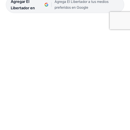
Agregar El
Agrega El Libertador a tus medios
preferidos en Google
Libertador en
El vicegobernador Pedro Braillard Poccard, vertió
ayer interesantes conceptos tanto en lo vinculado
con su futuro próximo, como en la continuidad
institucional del Partido Popular.
En este sentido, el presidente de la agrupación
canaria puntualizó: «Me gustaría continuar
algunas cosas en la Vicegobernación, pero acepto
el papel que se me designe» en referencia a seguir