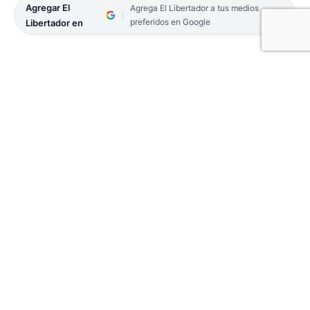
Agregar El
Agrega El Libertador a tus medios
preferidos en Google
Libertador en
Comunicaciones de Mercedes vuelve a tener
acción este martes, cuando a partir de las 21.30
enfrente en su estadio a Independiente de
Santiago del Estero, puntero de la zona Norte “B”
en la Liga Argentina de Básquetbol. Arbitrarán
Sebastián Vasallo y Alejandro Costa. El
Comisionado Técnico será Luis Duarte.