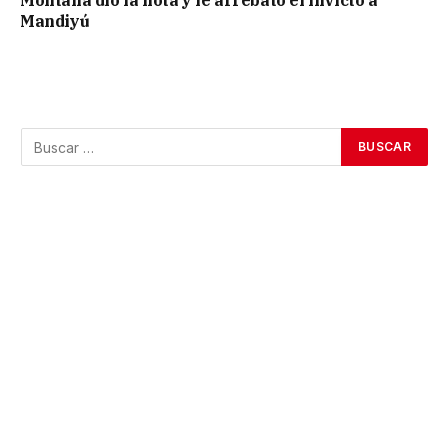
Montaña dio la nota y le arrebató el invicto a
Mandiyú