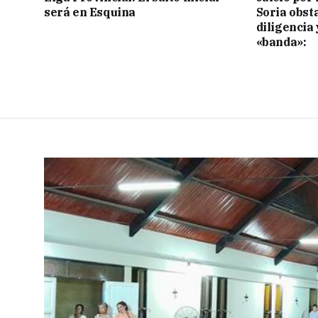
será en Esquina
Soria obst
diligencia 
«banda»: