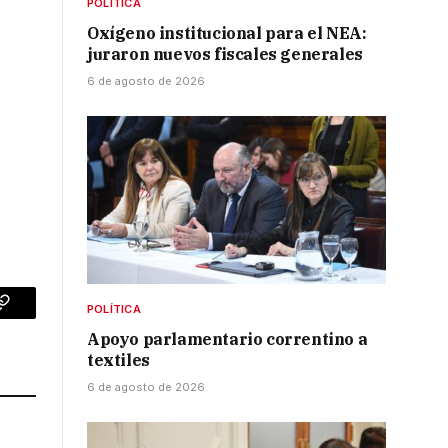
POLÍTICA
Oxígeno institucional para el NEA:
juraron nuevos fiscales generales
6 de agosto de 2026
POLÍTICA
p
Copy
Apoyo parlamentario correntino a
Link
textiles
6 de agosto de 2026