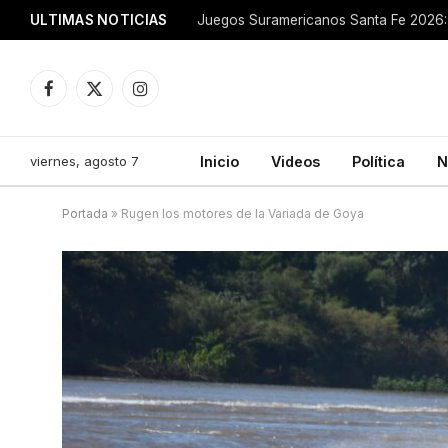
ULTIMAS NOTICIAS
Juegos Suramericanos Santa Fe 2026: 
Facebook
X
Instagram
(Twitter)
viernes, agosto 7
Inicio
Videos
Política
N
Portada
»
Rugen los motores de la Variada de Goya