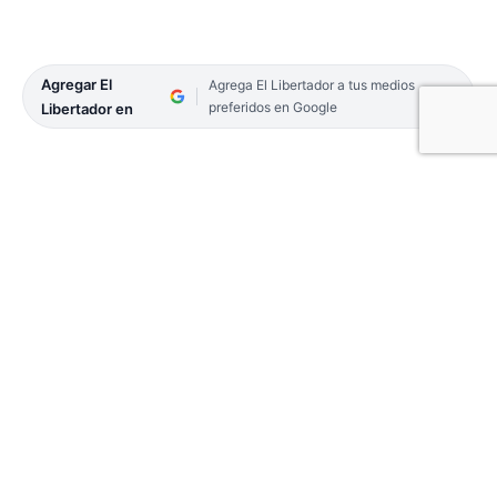
Agregar El
Agrega El Libertador a tus medios
preferidos en Google
Libertador en
Se desarrolló ayer el primer Congreso Virtual de
Docentes: El futuro de la Educación, Reinventarse
Para Nuevos Desafíos, que tuvo lugar en la sede de
la Asociación de Magisterios de la Enseñanza
Técnica (Amet) y contó también con la presencia
de la ministra de Educación, Susana Benítez; el