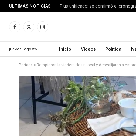
ULTIMAS NOTICIAS
Montaña dio la nota y le arrebató el i
Facebook
X
Instagram
(Twitter)
jueves, agosto 6
Inicio
Videos
Política
N
Portada
»
Rompieron la vidriera de un local y desvalijaron a emp