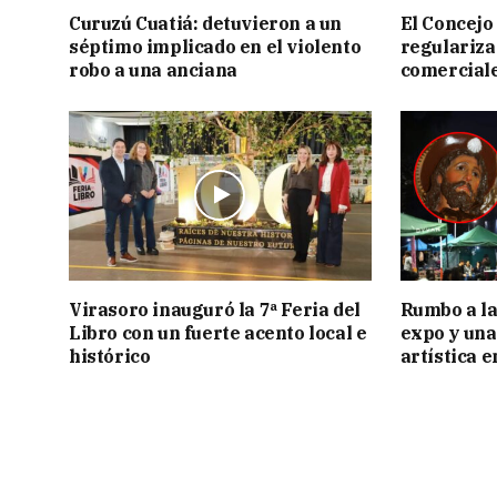
Curuzú Cuatiá: detuvieron a un
El Concejo
séptimo implicado en el violento
regulariza
robo a una anciana
comercial
Virasoro inauguró la 7ª Feria del
Rumbo a la 
Libro con un fuerte acento local e
expo y una
histórico
artística 