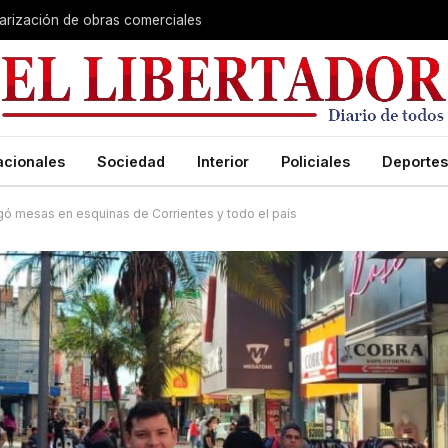
larización de obras comerciales
acionales
Sociedad
Interior
Policiales
Deportes
egó mesas en esquinas de Corrientes y todo el país