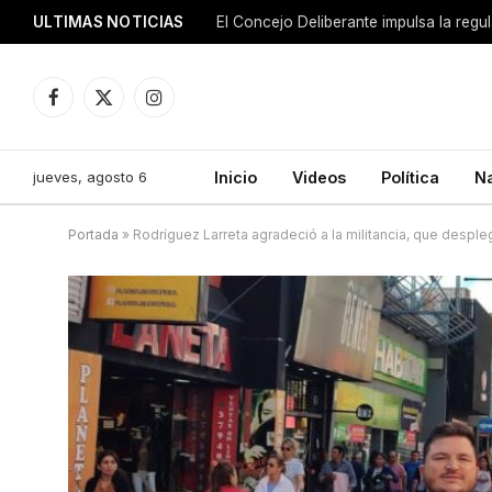
ULTIMAS NOTICIAS
El Concejo Deliberante impulsa la regu
Facebook
X
Instagram
(Twitter)
jueves, agosto 6
Inicio
Videos
Política
N
Portada
»
Rodríguez Larreta agradeció a la militancia, que despl