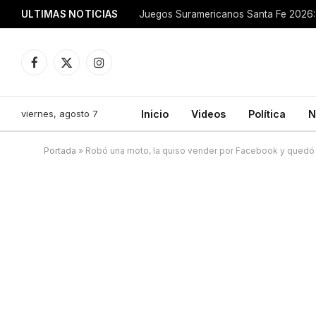
ULTIMAS NOTICIAS
Juegos Suramericanos Santa Fe 2026: 
Facebook
X
Instagram
(Twitter)
viernes, agosto 7
Inicio
Videos
Política
N
Portada
»
Robó una moto, la quiso vender por Facebook y quedó