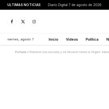
ULTIMAS NOTICIAS
Diario Digital 7 de agosto de 2026
Facebook
X
Instagram
(Twitter)
viernes, agosto 7
Inicio
Videos
Política
N
Portada
»
Robaron una escuela y se llevaron hasta la Virgen: había