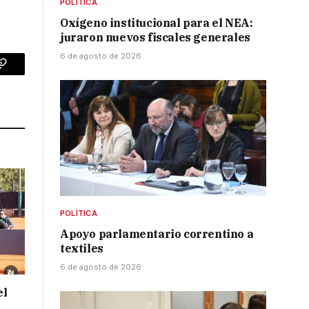
POLÍTICA
Oxígeno institucional para el NEA:
juraron nuevos fiscales generales
6 de agosto de 2026
p
Copy
Link
POLÍTICA
Apoyo parlamentario correntino a
textiles
6 de agosto de 2026
el