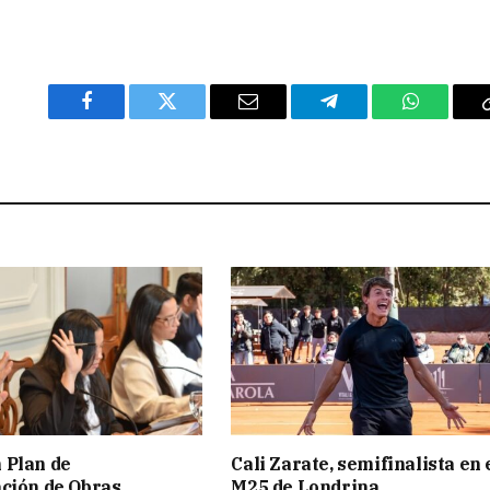
Facebook
Twitter
Email
Telegram
WhatsAp
 Plan de
Cali Zarate, semifinalista en 
ción de Obras
M25 de Londrina