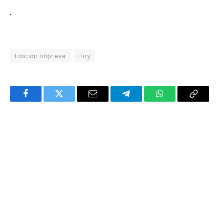
.
Edición Impresa
Hoy
Facebook
Twitter
Email
Telegram
WhatsApp
Copy
Link