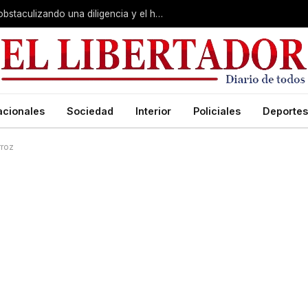
Juicio por Loan: la falsa alarma, Soria obstaculizando una diligencia y el hotel de la «banda»:
acionales
Sociedad
Interior
Policiales
Deportes
rroz