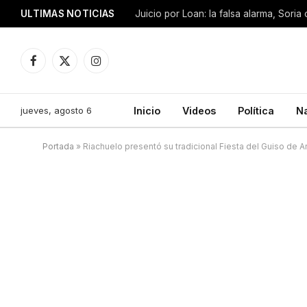
ULTIMAS NOTICIAS
Facebook
X
Instagram
(Twitter)
jueves, agosto 6
Inicio
Videos
Política
N
Portada
»
Riachuelo presentó su tradicional Fiesta del Guiso de A